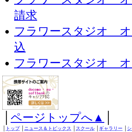
請求
フラワースタジオ オ
込
フラワースタジオ オ
│
ページトップへ▲
│
│
トップ
│
ニュース＆トピックス
│
スクール
│
ギャラリー
│
シ