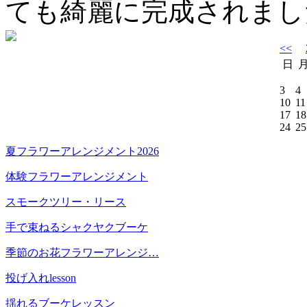
ても綺麗に完成されまし
<<
日
3
4
10
11
17
18
24
25
夏フラワーアレンジメント2026
体験フラワーアレンジメント
スモークツリー・リース
手で束ねるシャクヤクブーケ
季節のお花フラワーアレンジ…
投げ入れlesson
揺れるブーケレッスン