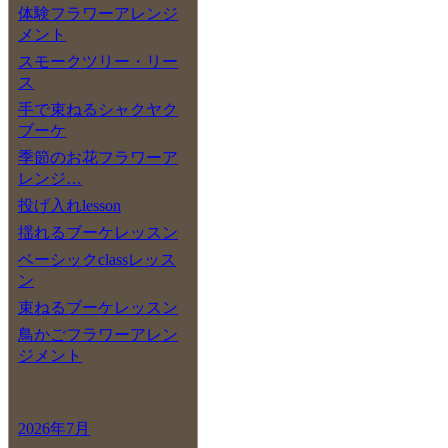
体験フラワーアレンジ
メント
スモークツリー・リー
ス
手で束ねるシャクヤク
ブーケ
季節のお花フラワーア
レンジ…
投げ入れlesson
揺れるブーケレッスン
ベーシックclassレッス
ン
束ねるブーケレッスン
鳥かごフラワーアレン
ジメント
2026年7月