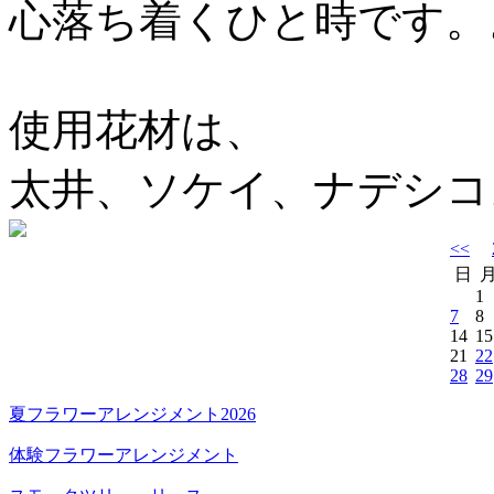
心落ち着くひと時です。
使用花材は、
太井、ソケイ、ナデシコ
<<
日
1
7
8
14
15
21
22
28
29
夏フラワーアレンジメント2026
体験フラワーアレンジメント