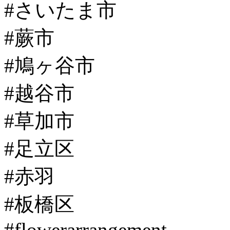
#さいたま市
#蕨市
#鳩ヶ谷市
#越谷市
#草加市
#足立区
#赤羽
#板橋区
#flowerarrangement