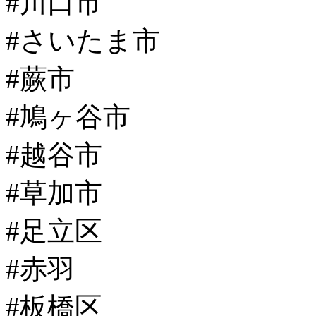
#川口市
#さいたま市
#蕨市
#鳩ヶ谷市
#越谷市
#草加市
#足立区
#赤羽
#板橋区