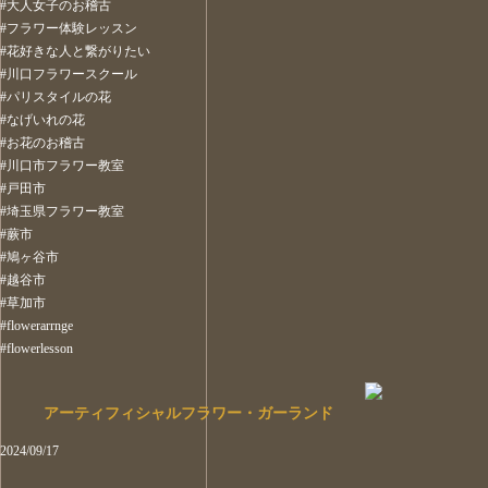
#大人女子のお稽古
#フラワー体験レッスン
#花好きな人と繋がりたい
#川口フラワースクール
#パリスタイルの花
#なげいれの花
#お花のお稽古
#川口市フラワー教室
#戸田市
#埼玉県フラワー教室
#蕨市
#鳩ヶ谷市
#越谷市
#草加市
#flowerarrnge
#flowerlesson
アーティフィシャルフラワー・ガーランド
2024/09/17