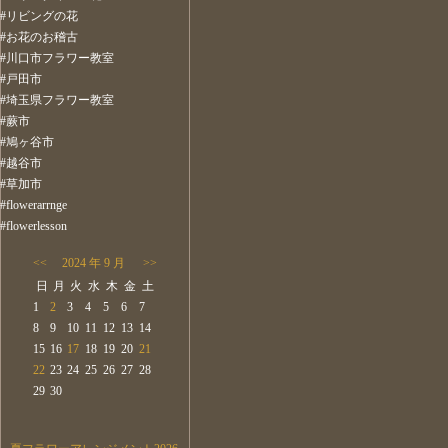
#リビングの花
#お花のお稽古
#川口市フラワー教室
#戸田市
#埼玉県フラワー教室
#蕨市
#鳩ヶ谷市
#越谷市
#草加市
#flowerarrnge
#flowerlesson
<<
2024 年 9 月
>>
日
月
火
水
木
金
土
1
2
3
4
5
6
7
8
9
10
11
12
13
14
15
16
17
18
19
20
21
22
23
24
25
26
27
28
29
30