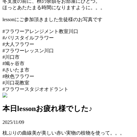
冬支度の前に、秋の余韻をお部屋にひとつ。
ほっとあたたまる時間になりますように。。。
lessonにご参加頂きました生徒様のお写真です
#フラワーアレンジメント教室川口
#パリスタイルフラワー
#大人フラワー
#フラワーレッスン川口
#川口市
#鳩ヶ谷市
#さいたま市
#秋色フラワー
#川口花教室
#フラワースタジオオドラント
本日lessonお疲れ様でした♪
2025/11/09
枝ぶりの曲線美が美しい赤い実物の枝物を使って。。。