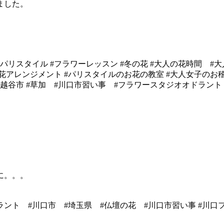
ました。
 #パリスタイル #フラワーレッスン #冬の花 #大人の花時間 
花アレンジメント #パリスタイルのお花の教室 #大人女子のお稽古
市 #越谷市 #草加 #川口市習い事 #フラワースタジオオドラント
に。。。
ラント #川口市 #埼玉県 #仏壇の花 #川口市習い事 #川口