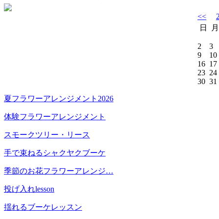
<<
日
月
2
3
9
10
16
17
23
24
30
31
夏フラワーアレンジメント2026
体験フラワーアレンジメント
スモークツリー・リース
手で束ねるシャクヤクブーケ
季節のお花フラワーアレンジ…
投げ入れlesson
揺れるブーケレッスン